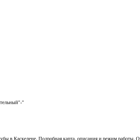
ательный
"-"
клубы в Каскелене. Подробная карта, описания и режим работы. 