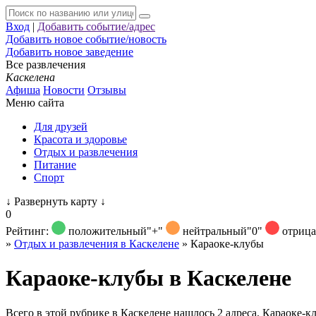
Вход
|
Добавить событие/адрес
Добавить новое событие/новость
Добавить новое заведение
Все развлечения
Каскелена
Афиша
Новости
Отзывы
Меню сайта
Для друзей
Красота и здоровье
Отдых и развлечения
Питание
Спорт
↓
Развернуть карту
↓
0
Рейтинг:
положительный
"+"
нейтральный
"0"
отриц
»
Отдых и развлечения в Каскелене
»
Караоке-клубы
Караоке-клубы в Каскелене
Всего в этой рубрике в Каскелене нашлось 2 адреса. Караоке-