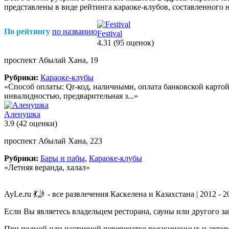
представлены в виде рейтинга караоке-клубов, составленного 
По рейтингу
по названию
Festival
4.31
(95 оценок)
проспект Абылай Хана, 19
Рубрики:
Караоке-клубы
«Способ оплаты: Qr-код, наличными, оплата банковской картой
инвалидностью, предварительная з...»
Аленушка
3.9
(42 оценки)
проспект Абылай Хана, 223
Рубрики:
Бары и пабы
,
Караоке-клубы
«Летняя веранда, халал»
AyLe.ru 💃🤳 - все развлечения Каскелена и Казахстана | 2012 - 2
Если Вы являетесь владельцем ресторана, сауны или другого з
При полной или частичной перепечатке редакционных и авторс