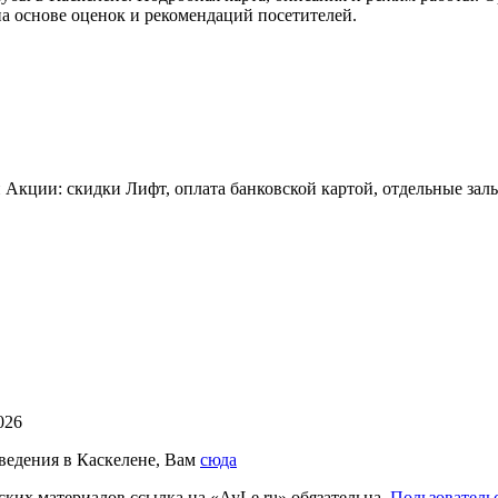
на основе оценок и рекомендаций посетителей.
 Акции: скидки Лифт, оплата банковской картой, отдельные залы
026
аведения в Каскелене, Вам
сюда
ких материалов ссылка на «AyLe.ru» обязательна.
Пользователь