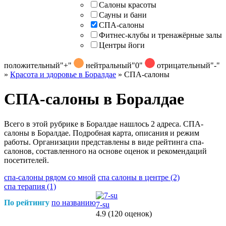
Салоны красоты
Сауны и бани
СПА-салоны
Фитнес-клубы и тренажёрные залы
Центры йоги
положительный
"+"
нейтральный
"0"
отрицательный
"-"
»
Красота и здоровье в Боралдае
»
СПА-салоны
СПА-салоны в Боралдае
Всего в этой рубрике в Боралдае нашлось 2 адреса. СПА-
салоны в Боралдае. Подробная карта, описания и режим
работы. Организации представлены в виде рейтинга спа-
салонов, составленного на основе оценок и рекомендаций
посетителей.
спа-салоны рядом со мной
спа салоны в центре
(2)
спа терапия
(1)
По рейтингу
по названию
7-su
4.9
(120 оценок)