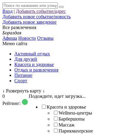
Вход
|
Добавить событие/адрес
Добавить новое событие/новость
Добавить новое заведение
Все развлечения
Боралдая
Афиша
Новости
Отзывы
Меню сайта
Активный отдых
Для друзей
Красота и здоровье
Отдых и развлечения
Питание
Спорт
↓
Развернуть карту
↓
0
Подождите, идет загрузка...
Рейтинг:
Красота и здоровье
Wellness-центры
Барбершопы
Массаж
Парикмахерские